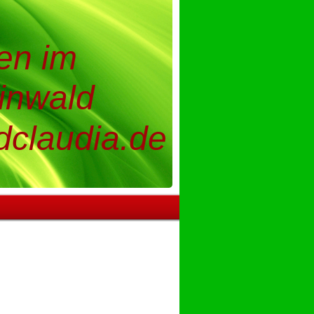
en im
inwald
dclaudia.de