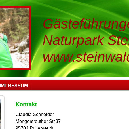
Gästeführung
Naturpark Ste
www.steinwal
IMPRESSUM
Kontakt
Claudia Schneider
Mengersreuther Str.37
95704 Pullenreuth